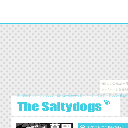
[PR] この広告は
ホームページを更新
三重で活動するマーチングバンドThe Saltydogs(ザソルティードッグズ）！メンバー募集
チケットはこちらから！