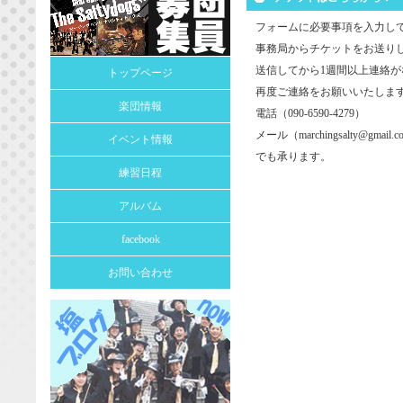
フォームに必要事項を入力し
事務局からチケットをお送り
送信してから1週間以上連絡
トップページ
再度ご連絡をお願いいたしま
楽団情報
電話（090-6590-4279）
メール（
marchingsalty@gmail.c
イベント情報
でも承ります。
練習日程
アルバム
facebook
お問い合わせ